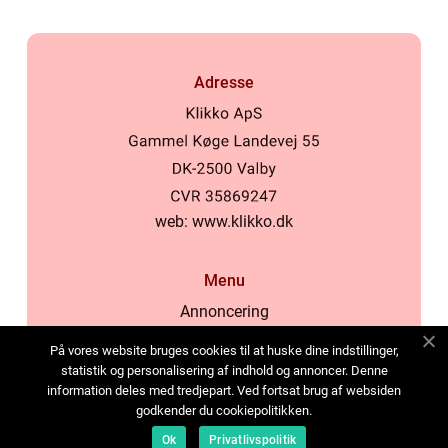
Adresse
web:
www.klikko.dk
Menu
Annoncering
Om os
På vores website bruges cookies til at huske dine indstillinger,
Cookies
statistik og personalisering af indhold og annoncer. Denne
information deles med tredjepart. Ved fortsat brug af websiden
Kontakt os
godkender du cookiepolitikken.
Sitemap
Ok
Privatlivspolitik