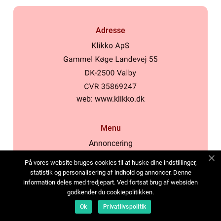
Adresse
web:
www.klikko.dk
Menu
Annoncering
Om os
På vores website bruges cookies til at huske dine indstillinger,
Cookies
statistik og personalisering af indhold og annoncer. Denne
information deles med tredjepart. Ved fortsat brug af websiden
Kontakt os
godkender du cookiepolitikken.
Sitemap
Ok
Privatlivspolitik