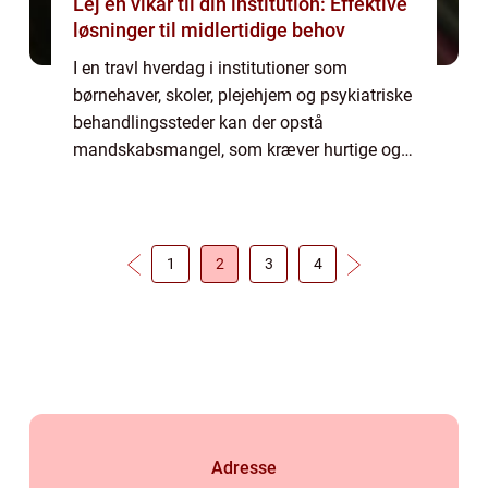
Lej en vikar til din institution: Effektive
løsninger til midlertidige behov
I en travl hverdag i institutioner som
børnehaver, skoler, plejehjem og psykiatriske
behandlingssteder kan der opstå
mandskabsmangel, som kræver hurtige og
effektive løsninger. At leje en vikar er en
fleksibel og bekvem m&ar...
1
2
3
4
Adresse