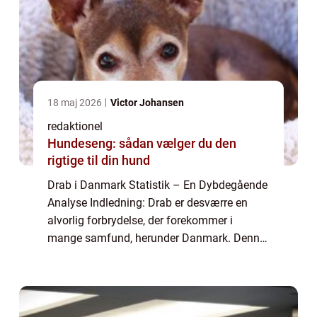
18 maj 2026
Victor Johansen
redaktionel
Hundeseng: sådan vælger du den
rigtige til din hund
Drab i Danmark Statistik – En Dybdegående
Analyse Indledning: Drab er desværre en
alvorlig forbrydelse, der forekommer i
mange samfund, herunder Danmark. Denne
artikel vil præsentere en omfattende analyse
af drab i Danmark statistik og give vig...