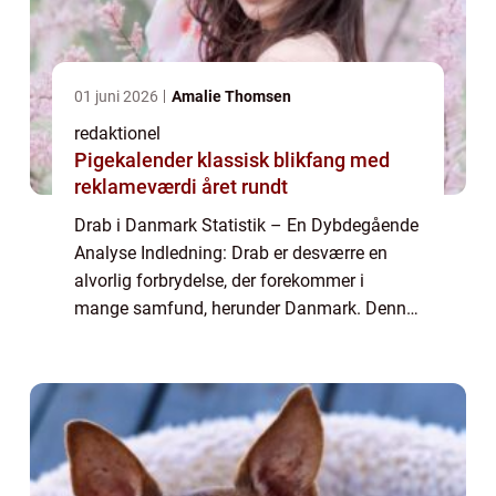
01 juni 2026
Amalie Thomsen
redaktionel
Pigekalender klassisk blikfang med
reklameværdi året rundt
Drab i Danmark Statistik – En Dybdegående
Analyse Indledning: Drab er desværre en
alvorlig forbrydelse, der forekommer i
mange samfund, herunder Danmark. Denne
artikel vil præsentere en omfattende analyse
af drab i Danmark statistik og give vig...