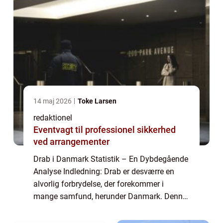
14 maj 2026
Toke Larsen
redaktionel
Eventvagt til professionel sikkerhed
ved arrangementer
Drab i Danmark Statistik – En Dybdegående
Analyse Indledning: Drab er desværre en
alvorlig forbrydelse, der forekommer i
mange samfund, herunder Danmark. Denne
artikel vil præsentere en omfattende analyse
af drab i Danmark statistik og give vig...