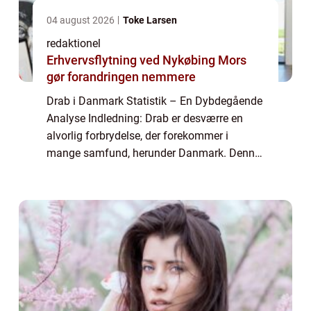
04 august 2026
Toke Larsen
redaktionel
Erhvervsflytning ved Nykøbing Mors
gør forandringen nemmere
Drab i Danmark Statistik – En Dybdegående
Analyse Indledning: Drab er desværre en
alvorlig forbrydelse, der forekommer i
mange samfund, herunder Danmark. Denne
artikel vil præsentere en omfattende analyse
af drab i Danmark statistik og give vig...