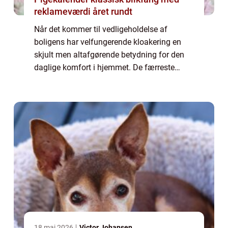
reklameværdi året rundt
Når det kommer til vedligeholdelse af
boligens har velfungerende kloakering en
skjult men altafgørende betydning for den
daglige komfort i hjemmet. De færreste
tænker over, hvor meget kloakken arbejder
for at holde hjemmet su...
18 maj 2026
Victor Johansen