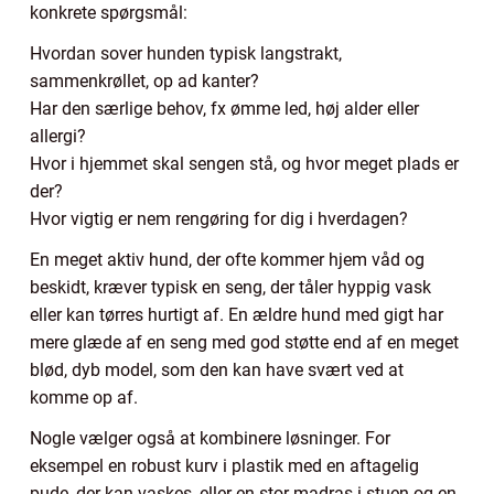
konkrete spørgsmål:
Hvordan sover hunden typisk langstrakt,
sammenkrøllet, op ad kanter?
Har den særlige behov, fx ømme led, høj alder eller
allergi?
Hvor i hjemmet skal sengen stå, og hvor meget plads er
der?
Hvor vigtig er nem rengøring for dig i hverdagen?
En meget aktiv hund, der ofte kommer hjem våd og
beskidt, kræver typisk en seng, der tåler hyppig vask
eller kan tørres hurtigt af. En ældre hund med gigt har
mere glæde af en seng med god støtte end af en meget
blød, dyb model, som den kan have svært ved at
komme op af.
Nogle vælger også at kombinere løsninger. For
eksempel en robust kurv i plastik med en aftagelig
pude, der kan vaskes, eller en stor madras i stuen og en