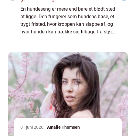
En hundeseng er mere end bare et blødt sted
at ligge. Den fungerer som hundens base, et
trygt fristed, hvor kroppen kan slappe af, og
hvor hunden kan trække sig tilbage fra støj,
gæster og dagligdagens uro. En god seng
st&os...
01 juni 2026
Amalie Thomsen