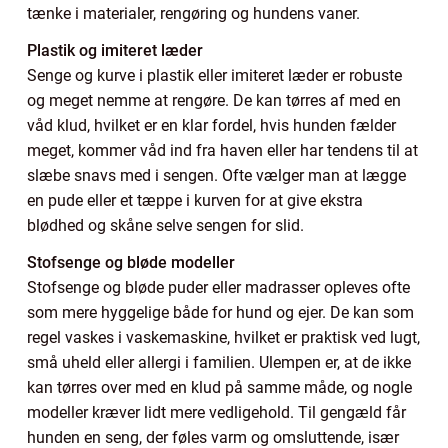
tænke i materialer, rengøring og hundens vaner.
Plastik og imiteret læder
Senge og kurve i plastik eller imiteret læder er robuste
og meget nemme at rengøre. De kan tørres af med en
våd klud, hvilket er en klar fordel, hvis hunden fælder
meget, kommer våd ind fra haven eller har tendens til at
slæbe snavs med i sengen. Ofte vælger man at lægge
en pude eller et tæppe i kurven for at give ekstra
blødhed og skåne selve sengen for slid.
Stofsenge og bløde modeller
Stofsenge og bløde puder eller madrasser opleves ofte
som mere hyggelige både for hund og ejer. De kan som
regel vaskes i vaskemaskine, hvilket er praktisk ved lugt,
små uheld eller allergi i familien. Ulempen er, at de ikke
kan tørres over med en klud på samme måde, og nogle
modeller kræver lidt mere vedligehold. Til gengæld får
hunden en seng, der føles varm og omsluttende, især