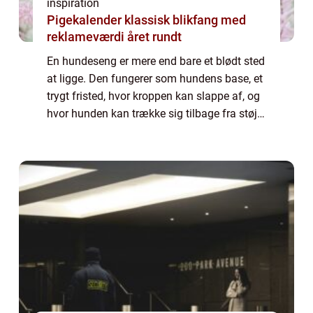
inspiration
Pigekalender klassisk blikfang med
reklameværdi året rundt
En hundeseng er mere end bare et blødt sted
at ligge. Den fungerer som hundens base, et
trygt fristed, hvor kroppen kan slappe af, og
hvor hunden kan trække sig tilbage fra støj,
gæster og dagligdagens uro. En god seng
st&os...