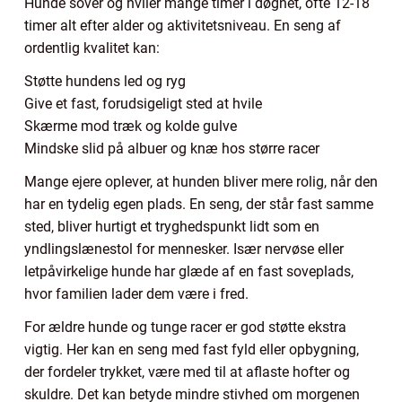
Hunde sover og hviler mange timer i døgnet, ofte 12-18
timer alt efter alder og aktivitetsniveau. En seng af
ordentlig kvalitet kan:
Støtte hundens led og ryg
Give et fast, forudsigeligt sted at hvile
Skærme mod træk og kolde gulve
Mindske slid på albuer og knæ hos større racer
Mange ejere oplever, at hunden bliver mere rolig, når den
har en tydelig egen plads. En seng, der står fast samme
sted, bliver hurtigt et tryghedspunkt lidt som en
yndlingslænestol for mennesker. Især nervøse eller
letpåvirkelige hunde har glæde af en fast soveplads,
hvor familien lader dem være i fred.
For ældre hunde og tunge racer er god støtte ekstra
vigtig. Her kan en seng med fast fyld eller opbygning,
der fordeler trykket, være med til at aflaste hofter og
skuldre. Det kan betyde mindre stivhed om morgenen