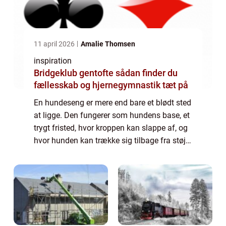
11 april 2026
Amalie Thomsen
inspiration
Bridgeklub gentofte sådan finder du
fællesskab og hjernegymnastik tæt på
En hundeseng er mere end bare et blødt sted
at ligge. Den fungerer som hundens base, et
trygt fristed, hvor kroppen kan slappe af, og
hvor hunden kan trække sig tilbage fra støj,
gæster og dagligdagens uro. En god seng
st&os...