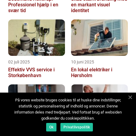
Professionel hjælp i en
en markant visuel
svær tid
identitet
02 juli 2025
10 juni 2025
Effektiv VVS service i
En lokal elektriker i
Storkøbenhavn
Hørsholm
På vores website bruges cookies til at huske dine indstillinger,
statistik og personalisering af indhold og annoncer. Denne
information deles med tredjepart. Ved fortsat brug af websiden
godkender du cookiepolitikken.
07 juni 2025
05 juni 2025
Ok
Privatlivspolitik
Hvad du skal vide om at
Maler erhverv: