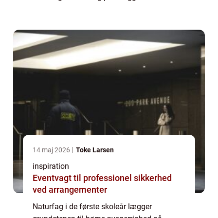
tydelige mål, praktiske aktiviteter og gode
materialer, får eleverne både viden, ordforråd
og mod på a...
14 maj 2026
Toke Larsen
inspiration
Eventvagt til professionel sikkerhed
ved arrangementer
Naturfag i de første skoleår lægger