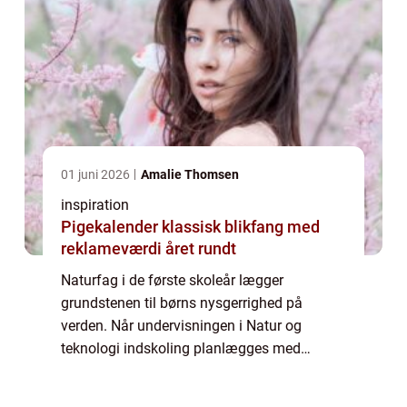
01 juni 2026
Amalie Thomsen
inspiration
Pigekalender klassisk blikfang med
reklameværdi året rundt
Naturfag i de første skoleår lægger
grundstenen til børns nysgerrighed på
verden. Når undervisningen i Natur og
teknologi indskoling planlægges med
tydelige mål, praktiske aktiviteter og gode
materialer, får eleverne både viden, ordforråd