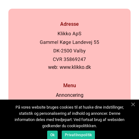
Adresse
web:
www.klikko.dk
Menu
Annoncering
Om os
På vores website bruges cookies til at huske dine indstillinger,
Cookies
statistik og personalisering af indhold og annoncer. Denne
information deles med tredjepart. Ved fortsat brug af websiden
Kontakt os
godkender du cookiepolitikken.
Sitemap
Ok
Privatlivspolitik