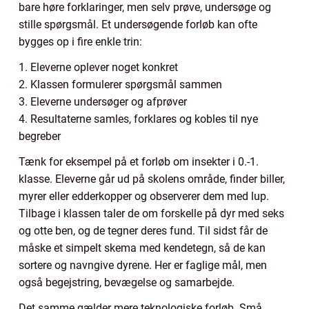
bare høre forklaringer, men selv prøve, undersøge og
stille spørgsmål. Et undersøgende forløb kan ofte
bygges op i fire enkle trin:
1. Eleverne oplever noget konkret
2. Klassen formulerer spørgsmål sammen
3. Eleverne undersøger og afprøver
4. Resultaterne samles, forklares og kobles til nye
begreber
Tænk for eksempel på et forløb om insekter i 0.-1.
klasse. Eleverne går ud på skolens område, finder biller,
myrer eller edderkopper og observerer dem med lup.
Tilbage i klassen taler de om forskelle på dyr med seks
og otte ben, og de tegner deres fund. Til sidst får de
måske et simpelt skema med kendetegn, så de kan
sortere og navngive dyrene. Her er faglige mål, men
også begejstring, bevægelse og samarbejde.
Det samme gælder mere teknologiske forløb. Små