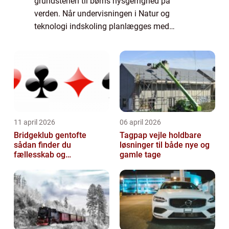
grundstenen til børns nysgerrighed på
verden. Når undervisningen i Natur og
teknologi indskoling planlægges med
tydelige mål, praktiske aktiviteter og gode
materialer, får eleverne både viden, ordforråd
og mod på a...
11 april 2026
06 april 2026
Bridgeklub gentofte
Tagpap vejle holdbare
sådan finder du
løsninger til både nye og
fællesskab og
gamle tage
hjernegymnastik tæt på