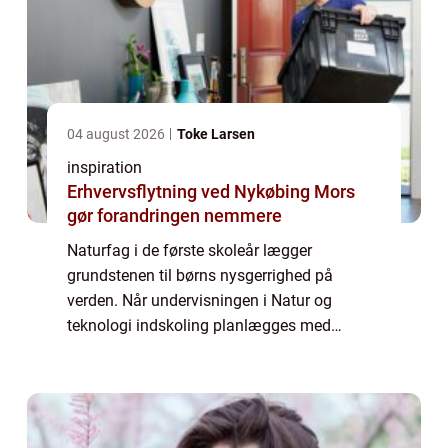
04 august 2026
Toke Larsen
inspiration
Erhvervsflytning ved Nykøbing Mors
gør forandringen nemmere
Naturfag i de første skoleår lægger
grundstenen til børns nysgerrighed på
verden. Når undervisningen i Natur og
teknologi indskoling planlægges med
tydelige mål, praktiske aktiviteter og gode
materialer, får eleverne både viden, ordforråd
og mod på a...