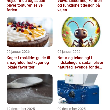
Rejser med tog sådan
Volvo: sikkerhed, komfort
bliver togturen selve
og funktionelt design på
ferien
vejen
02 januar 2026
02 januar 2026
Kager i roskilde: guide til
Natur og teknologi i
smagfulde festkager og
indskolingen: sådan bliver
lokale favoritter
naturfag levende for de
yngste
12 december 2025
09 december 2025