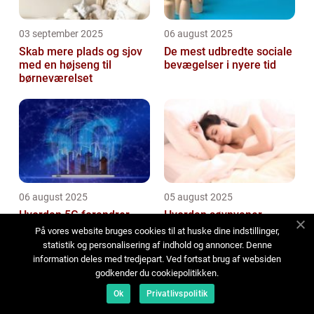
03 september 2025
06 august 2025
Skab mere plads og sjov
De mest udbredte sociale
med en højseng til
bevægelser i nyere tid
børneværelset
06 august 2025
05 august 2025
Hvordan 5G forandrer
Hvordan søvnvaner
kommunikation
påvirker din krop og sind
På vores website bruges cookies til at huske dine indstillinger,
statistik og personalisering af indhold og annoncer. Denne
information deles med tredjepart. Ved fortsat brug af websiden
godkender du cookiepolitikken.
Ok
Privatlivspolitik