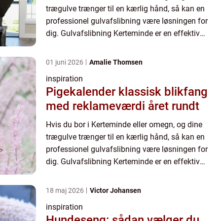
trægulve trænger til en kærlig hånd, så kan en
professionel gulvafslibning være løsningen for
dig. Gulvafslibning Kerteminde er en effektiv
metode til at fjerne ...
01 juni 2026
Amalie Thomsen
inspiration
Pigekalender klassisk blikfang
med reklameværdi året rundt
Hvis du bor i Kerteminde eller omegn, og dine
trægulve trænger til en kærlig hånd, så kan en
professionel gulvafslibning være løsningen for
dig. Gulvafslibning Kerteminde er en effektiv
metode til at fjerne ...
18 maj 2026
Victor Johansen
inspiration
Hundeseng: sådan vælger du