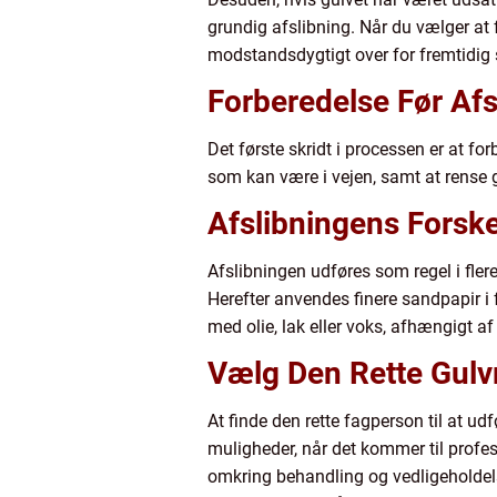
grundig afslibning. Når du vælger at f
modstandsdygtigt over for fremtidig s
Forberedelse Før Afs
Det første skridt i processen er at fo
som kan være i vejen, samt at rense g
Afslibningens Forskel
Afslibningen udføres som regel i fler
Herefter anvendes finere sandpapir i 
med olie, lak eller voks, afhængigt a
Vælg Den Rette Gul
At finde den rette fagperson til at udfø
muligheder, når det kommer til profe
omkring behandling og vedligeholdelse