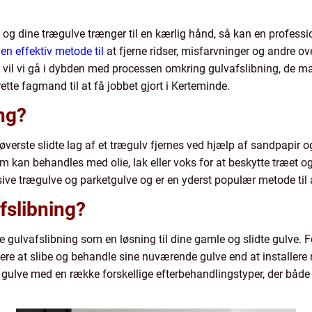
 og dine trægulve trænger til en kærlig hånd, så kan en profess
en effektiv metode til
at fjerne ridser, misfarvninger og andre ove
kel vil vi gå i dybden med processen omkring gulvafslibning, de 
ette fagmand til at få jobbet gjort i Kerteminde.
ng?
 øverste slidte lag af et trægulv fjernes ved hjælp af sandpapir 
om kan behandles med olie, lak eller voks for at beskytte træet og
ve trægulve og parketgulve og er en yderst populær metode til a
fslibning?
 gulvafslibning som en løsning til dine gamle og slidte gulve. F
igere at slibe og behandle sine nuværende gulve end at installere
 gulve med en række forskellige efterbehandlingstyper, der bå