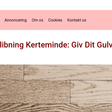
Annoncering
Om os
Cookies
Kontakt os
libning Kerteminde: Giv Dit Gulv
n