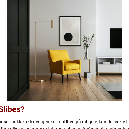
Slibes?
ser, hakker eller en generel matthed på dit gulv, kan det være tid
 for sollys over længere tid, kan det have forårsaget misfarvnin