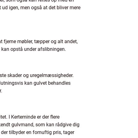
yt ud igen, men også at det bliver mere
at fjerne møbler, tæpper og alt andet,
m kan opstå under afslibningen.
værste skader og uregelmæssigheder.
slutningsvis kan gulvet behandles
r.
tet. I Kerteminde er der flere
erkendt gulvmand, som kan rådgive dig
er tilbyder en fornuftig pris, tager