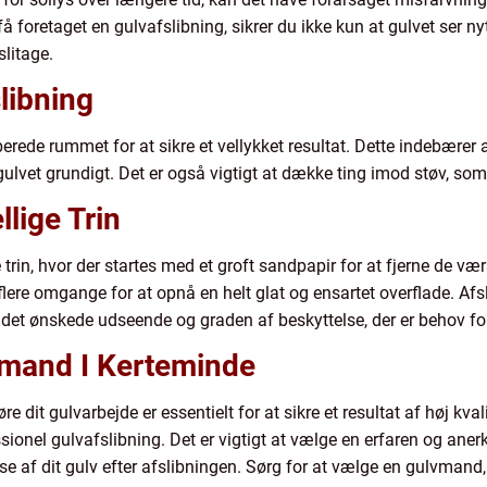
å foretaget en gulvafslibning, sikrer du ikke kun at gulvet ser n
litage.
libning
rberede rummet for at sikre et vellykket resultat. Dette indebærer 
ulvet grundigt. Det er også vigtigt at dække ting imod støv, so
lige Trin
e trin, hvor der startes med et groft sandpapir for at fjerne de 
flere omgange for at opnå en helt glat og ensartet overflade. Af
f det ønskede udseende og graden af beskyttelse, der er behov fo
vmand I Kerteminde
re dit gulvarbejde er essentielt for at sikre et resultat af høj kvali
ssionel gulvafslibning. Det er vigtigt at vælge en erfaren og an
 af dit gulv efter afslibningen. Sørg for at vælge en gulvmand, d