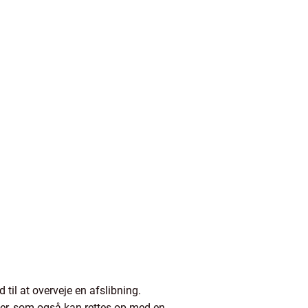
 til at overveje en afslibning.
ger, som også kan rettes op med en