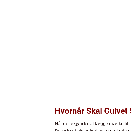
Hvornår Skal Gulvet 
Når du begynder at lægge mærke til rid
Desuden, hvis gulvet har været udsat