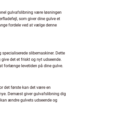
ionel gulvafslibning være løsningen
rfladefejl, som giver dine gulve et
mange fordele ved at vælge denne
og specialiserede slibemaskiner. Dette
 give det et friskt og nyt udseende.
t forlænge levetiden på dine gulve.
or det første kan det være en
 nye. Dernæst giver gulvafslibning dig
de kan ændre gulvets udseende og