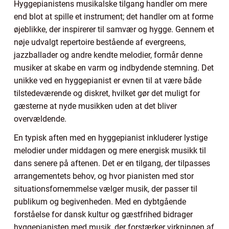
Hyggepianistens musikalske tilgang handler om mere
end blot at spille et instrument; det handler om at forme
øjeblikke, der inspirerer til samvær og hygge. Gennem et
nøje udvalgt repertoire bestående af evergreens,
jazzballader og andre kendte melodier, formår denne
musiker at skabe en varm og indbydende stemning. Det
unikke ved en hyggepianist er evnen til at være både
tilstedeværende og diskret, hvilket gør det muligt for
gæsterne at nyde musikken uden at det bliver
overvældende.
En typisk aften med en hyggepianist inkluderer lystige
melodier under middagen og mere energisk musikk til
dans senere på aftenen. Det er en tilgang, der tilpasses
arrangementets behov, og hvor pianisten med stor
situationsfornemmelse vælger musik, der passer til
publikum og begivenheden. Med en dybtgående
forståelse for dansk kultur og gæstfrihed bidrager
hyggepianisten med musik, der forstærker virkningen af