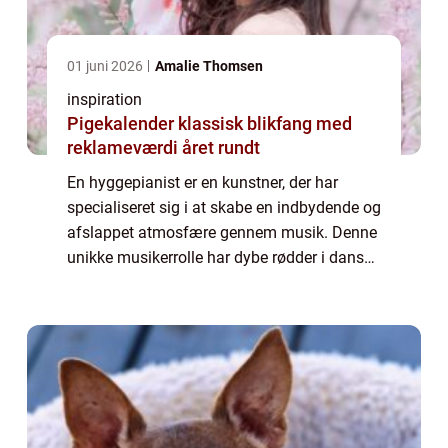
01 juni 2026
Amalie Thomsen
inspiration
Pigekalender klassisk blikfang med
reklameværdi året rundt
En hyggepianist er en kunstner, der har
specialiseret sig i at skabe en indbydende og
afslappet atmosfære gennem musik. Denne
unikke musikerrolle har dybe rødder i dansk
kultur med et fokus på hygge, en værdsat
tilstand af ve...