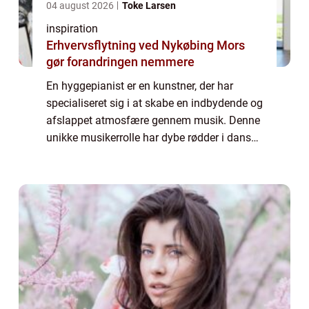
04 august 2026
Toke Larsen
inspiration
Erhvervsflytning ved Nykøbing Mors
gør forandringen nemmere
En hyggepianist er en kunstner, der har
specialiseret sig i at skabe en indbydende og
afslappet atmosfære gennem musik. Denne
unikke musikerrolle har dybe rødder i dansk
kultur med et fokus på hygge, en værdsat
tilstand af ve...