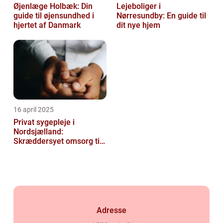
Øjenlæge Holbæk: Din
Lejeboliger i
guide til øjensundhed i
Nørresundby: En guide til
hjertet af Danmark
dit nye hjem
16 april 2025
Privat sygepleje i
Nordsjælland:
Skræddersyet omsorg til
dit hjem
Adresse