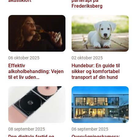
akustikloft
parterapi på
Frederiksberg
06 oktober 2025
02 oktober 2025
Effektiv
Hundebur: En guide til
alkoholbehandling: Vejen
sikker og komfortabel
til et liv uden
transport af din hund
afhængighed
08 september 2025
06 september 2025
Den digitale fortid og
Overvågningskamera: