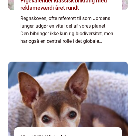
Pigekalender klassisk blikfang med
reklameværdi året rundt
Regnskoven, ofte refereret til som Jordens
lunger, udgør en vital del af vores planet.
Den bibringer ikke kun rig biodiversitet, men
har også en central rolle i det globale
økosystem. Regnskove modvirker
klimaforandringerne ved at optage en store
mæn...