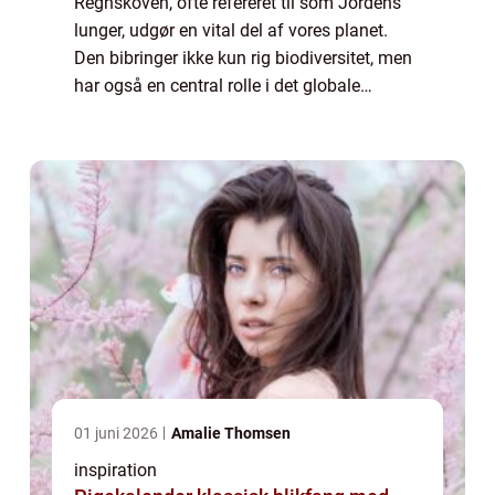
Regnskoven, ofte refereret til som Jordens
lunger, udgør en vital del af vores planet.
Den bibringer ikke kun rig biodiversitet, men
har også en central rolle i det globale
økosystem. Regnskove modvirker
klimaforandringerne ved at optage en store
mæn...
01 juni 2026
Amalie Thomsen
inspiration