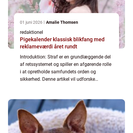
01 juni 2026
Amalie Thomsen
redaktionel
Pigekalender klassisk blikfang med
reklameværdi året rundt
Introduktion: Straf er en grundlæggende del
af retssystemet og spiller en afgørende rolle
i at opretholde samfundets orden og
sikkerhed. Denne artikel vil udforske
strafens betydning, dens historiske udvikling
og dens formål i nutidens retssystem. Ua...