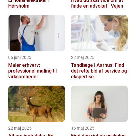
En lokal elektriker i
Hvad du skal vide om at
Hørsholm
finde en advokat i Vejen
05 juni 2025
22 maj 2025
Maler erhverv:
Tandlæge i Aarhus: Find
professionel maling til
det rette bid af service og
virksomheder
ekspertise
22 maj 2025
16 maj 2025
Alt om jagtudstyr: En
Find den rigtige psykolog