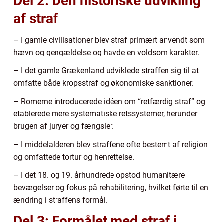
Del 2: Den historiske udvikling
af straf
– I gamle civilisationer blev straf primært anvendt som
hævn og gengældelse og havde en voldsom karakter.
– I det gamle Grækenland udviklede straffen sig til at
omfatte både kropsstraf og økonomiske sanktioner.
– Romerne introducerede idéen om “retfærdig straf” og
etablerede mere systematiske retssystemer, herunder
brugen af juryer og fængsler.
– I middelalderen blev straffene ofte bestemt af religion
og omfattede tortur og henrettelse.
– I det 18. og 19. århundrede opstod humanitære
bevægelser og fokus på rehabilitering, hvilket førte til en
ændring i straffens formål.
Del 3: Formålet med straf i