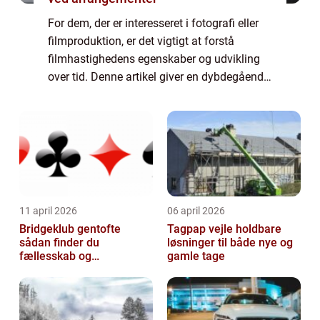
For dem, der er interesseret i fotografi eller
filmproduktion, er det vigtigt at forstå
filmhastighedens egenskaber og udvikling
over tid. Denne artikel giver en dybdegående
præsentation af filmhastighedens betydning
og historie, og adresserer vigtig...
11 april 2026
06 april 2026
Bridgeklub gentofte
Tagpap vejle holdbare
sådan finder du
løsninger til både nye og
fællesskab og
gamle tage
hjernegymnastik tæt på