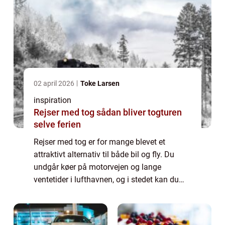
02 april 2026
Toke Larsen
inspiration
Rejser med tog sådan bliver togturen
selve ferien
Rejser med tog er for mange blevet et
attraktivt alternativ til både bil og fly. Du
undgår køer på motorvejen og lange
ventetider i lufthavnen, og i stedet kan du
sænke skuldrene, kigge ud ad vinduet og
lade landskabet skifte foran dig. I Europa er
j...