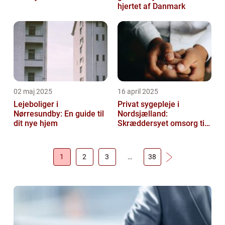
hjertet af Danmark
02 maj 2025
16 april 2025
Lejeboliger i
Privat sygepleje i
Nørresundby: En guide til
Nordsjælland:
dit nye hjem
Skræddersyet omsorg til
dit hjem
1
2
3
…
38