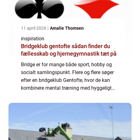
11 april 2026
Amalie Thomsen
inspiration
Bridgeklub gentofte sådan finder du
fællesskab og hjernegymnastik tæt på
Bridge er for mange både sport, hobby og
socialt samlingspunkt. Flere og flere søger
efter en bridgeklub Gentofte, hvor de kan
kombinere mental træning med hyggeligt
samvær og faste ugentlige rutiner. Men
hvad kendetegner en god bridgeklub i
området,...