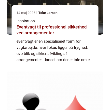
14 maj 2026
Toke Larsen
inspiration
Eventvagt til professionel sikkerhed
ved arrangementer
eventvagt er en specialiseret form for
vagtarbejde, hvor fokus ligger på tryghed,
overblik og sikker afvikling af
arrangementer. Uanset om der er tale om en
mindre firmafest eller en stor festival med
tusenvis af gæster, spiller vagterne en
afgørende...