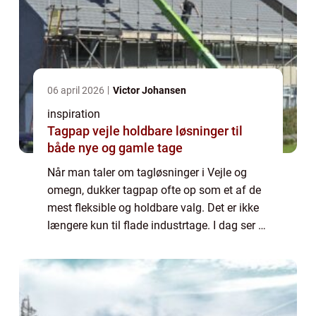
06 april 2026
Victor Johansen
inspiration
Tagpap vejle holdbare løsninger til
både nye og gamle tage
Når man taler om tagløsninger i Vejle og
omegn, dukker tagpap ofte op som et af de
mest fleksible og holdbare valg. Det er ikke
længere kun til flade industrtage. I dag ser vi
tagpap på moderne funkishuse, renoverede
villatage, garager, carporte og s...