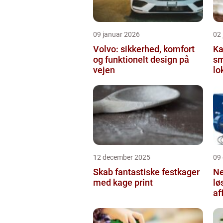
09 januar 2026
02
Volvo: sikkerhed, komfort
Ka
og funktionelt design på
sm
vejen
lo
12 december 2025
09
Skab fantastiske festkager
Ne
med kage print
lø
af