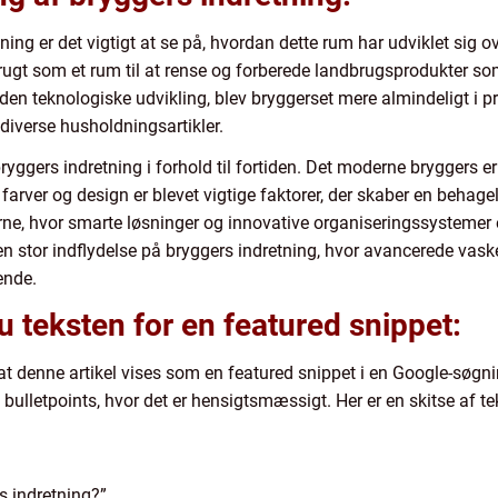
ning er det vigtigt at se på, hvordan dette rum har udviklet sig ov
ugt som et rum til at rense og forberede landbrugsprodukter so
den teknologiske udvikling, blev bryggerset mere almindeligt i pr
diverse husholdningsartikler.
 bryggers indretning i forhold til fortiden. Det moderne bryggers 
, farver og design er blevet vigtige faktorer, der skaber en behag
ne, hvor smarte løsninger og innovative organiseringssystemer e
en stor indflydelse på bryggers indretning, hvor avancerede vask
ende.
u teksten for en featured snippet:
t denne artikel vises som en featured snippet i en Google-søgning
 bulletpoints, hvor det er hensigtsmæssigt. Her er en skitse af te
s indretning?”