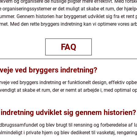
vem og organisere de huslige pligter mere effektivt. Med forskel
e organiseringssystemer er det muligt at skabe et rum, der hjæ
ummer. Gennem historien har bryggerset udviklet sig fra et rent pr
met. Med den rette bryggers indretning kan vi optimere vores a
FAQ
rveje ved bryggers indretning?
erveje ved bryggers indretning er funktionelt design, effektiv op
vendigt at skabe et rum, der er nemt at arbejde i, med optimal 
indretning udviklet sig gennem historien?
ndbrugssamfundet og blev brugt til rensning og forberedelse af l
mindeligt i private hjem og blev dedikeret til vasketøj, rengøri