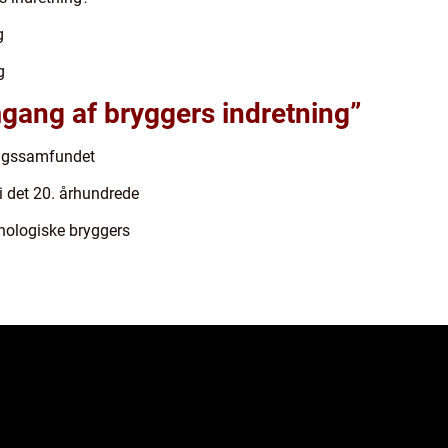
g
g
gang af bryggers indretning”
rugssamfundet
i det 20. århundrede
knologiske bryggers