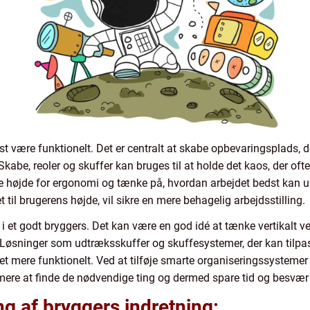
t være funktionelt. Det er centralt at skabe opbevaringsplads, 
kabe, reoler og skuffer kan bruges til at holde det kaos, der oft
ge højde for ergonomi og tænke på, hvordan arbejdet bedst kan ud
til brugerens højde, vil sikre en mere behagelig arbejdsstilling.
r i et godt bryggers. Det kan være en god idé at tænke vertikalt
sninger som udtræksskuffer og skuffesystemer, der kan tilpass
mere funktionelt. Ved at tilføje smarte organiseringssystemer 
ere at finde de nødvendige ting og dermed spare tid og besvær
g af bryggers indretning: