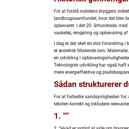
For at forstå nutidens bryggers indret
landbrugssamfundet, hvor det blev br
opbevaret. I det 20. århundrede, med 
vasketøj, rengøring og opbevaring af 
I dag er der sket en stor forandring i
et æstetisk tiltalende rum. Materialer
en udvikling i opbevaringsmuligheder
Teknologisk udvikling har også haft 
mere energieffektive og pladsbespar
Sådan strukturerer d
For at forbedre sandsynligheden for, a
teksten korrekt og inkludere relevante
1. “”
2. “Hvad er vigtigt at vide om brygger