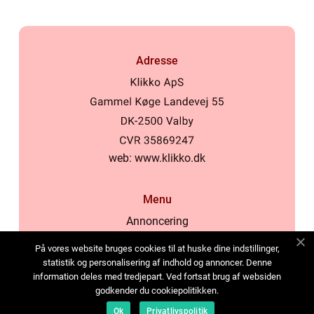
Adresse
web:
www.klikko.dk
Menu
Annoncering
Om os
På vores website bruges cookies til at huske dine indstillinger,
Cookies
statistik og personalisering af indhold og annoncer. Denne
information deles med tredjepart. Ved fortsat brug af websiden
Kontakt os
godkender du cookiepolitikken.
Sitemap
Ok
Privatlivspolitik