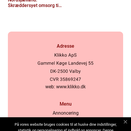
Skræddersyet omsorg til
dit hjem
Adresse
web:
www.klikko.dk
Menu
Annoncering
Om os
På vores website bruges cookies til at huske dine indstillinger,
Cookies
statistik og personalisering af indhold og annoncer. Denne