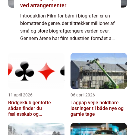
ved arrangementer
Introduktion Film for børn i biografen er en
blomstrende genre, der tiltrækker millioner af
små og store biografgængere verden over.
Gennem årene har filmindustrien formået at
skabe en fantastisk
underholdningsoplevelse for børn i alle
aldre, og biog...
11 april 2026
06 april 2026
Bridgeklub gentofte
Tagpap vejle holdbare
sådan finder du
løsninger til både nye og
fællesskab og
gamle tage
hjernegymnastik tæt på