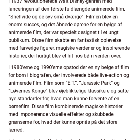
I 1937 revolutionerede Walt Disney-genren med
lanceringen af den første fuldlængde animerede film,
“Snehvide og de syv små dværge”. Filmen blev en
enorm succes, og det åbnede dørene for en bølge af
animerede film, der var specielt designet til et ungt
publikum. Disse film skabte en fantastisk oplevelse
med farverige figurer, magiske verdener og inspirerende
historier, der hurtigt blev et hit hos børn verden over.
I 1980’erne og 1990’erne opstod der en ny bølge af film
for børn i biografen, der involverede både live-action og
animerede film. Film som “E.T.”, “Jurassic Park” og
“Løvernes Konge” blev øjeblikkelige klassikere og satte
nye standarder for, hvad man kunne forvente af en
børnefilm. Disse film kombinerede magiske historier
med imponerende visuelle effekter og skubbede
grænserne for, hvad der kunne opnås på det store
lærred.