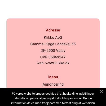
dit hjem
Adresse
web:
www.klikko.dk
Menu
Annoncering
Om os
På vores website bruges cookies til at huske dine indstillinger,
Cookies
statistik og personalisering af indhold og annoncer. Denne
information deles med tredjepart. Ved fortsat brug af websiden
Kontakt os