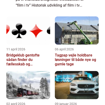
“film i tv” Historisk udvikling af film i tv
Moderne streamingtjenester og deres
indflydelse Vejledning...
11 april 2026
06 april 2026
Bridgeklub gentofte
Tagpap vejle holdbare
sådan finder du
løsninger til både nye og
fællesskab og
gamle tage
hjernegymnastik tæt på
02 april 2026
09 januar 2026