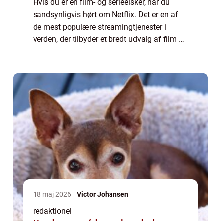
Hvis du er en film- og serieelsker, har du
sandsynligvis hørt om Netflix. Det er en af
de mest populære streamingtjenester i
verden, der tilbyder et bredt udvalg af film og
tv-shows i alle genrer. I denne artikel vil vi
udforske, hvordan film på Netf...
18 maj 2026
Victor Johansen
redaktionel