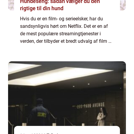
Hundeseng: sådan vælger du den
rigtige til din hund
Hvis du er en film- og serieelsker, har du
sandsynligvis hørt om Netflix. Det er en af
de mest populære streamingtjenester i
verden, der tilbyder et bredt udvalg af film og
tv-shows i alle genrer. I denne artikel vil vi
udforske, hvordan film på Netf...