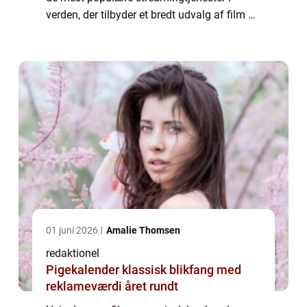
verden, der tilbyder et bredt udvalg af film og
tv-shows i alle genrer. I denne artikel vil vi
udforske, hvordan film på Netf...
01 juni 2026
Amalie Thomsen
redaktionel
Pigekalender klassisk blikfang med
reklameværdi året rundt