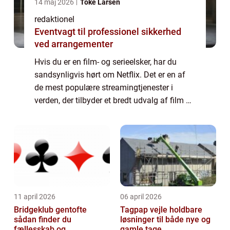
14 maj 2026
Toke Larsen
redaktionel
Eventvagt til professionel sikkerhed
ved arrangementer
Hvis du er en film- og serieelsker, har du
sandsynligvis hørt om Netflix. Det er en af
de mest populære streamingtjenester i
verden, der tilbyder et bredt udvalg af film og
tv-shows i alle genrer. I denne artikel vil vi
udforske, hvordan film på Netf...
11 april 2026
06 april 2026
Bridgeklub gentofte
Tagpap vejle holdbare
sådan finder du
løsninger til både nye og
fællesskab og
gamle tage