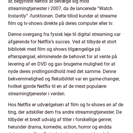
år, begyndte Netflix at bevæge sig mod
streamingtjenester i 2007, da de lancerede “Watch
Instantly” -funktionen. Dette tillod kunder at streame
film og tv-shows direkte på deres computer eller tv.
Denne overgang fra fysisk leje til digital streaming var
afgørende for Netflix’s succes. Ved at tilbyde et stort
bibliotek med film og shows tilgængelige på
efterspørgsel, eliminerede de behovet for at vente på
levering af en DVD og gav brugerne mulighed for at
nyde deres yndlingsindhold med det samme. Denne
bekvemmelighed og fleksibilitet var en game-changer,
hvilket gjorde Netflix til en af de mest populære
streamingtjenester i verden.
Hos Netflix er udvælgelsen af film og tv-shows en af de
ting, der adskiller dem fra andre streamingtjenester. De
tilbyder et bredt udvalg af titler i forskellige genrer,
herunder drama, komedie, action, horror og endda