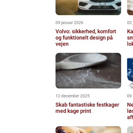
09 januar 2026
02
Volvo: sikkerhed, komfort
Ka
og funktionelt design på
sm
vejen
lo
12 december 2025
09
Skab fantastiske festkager
Ne
med kage print
lø
af