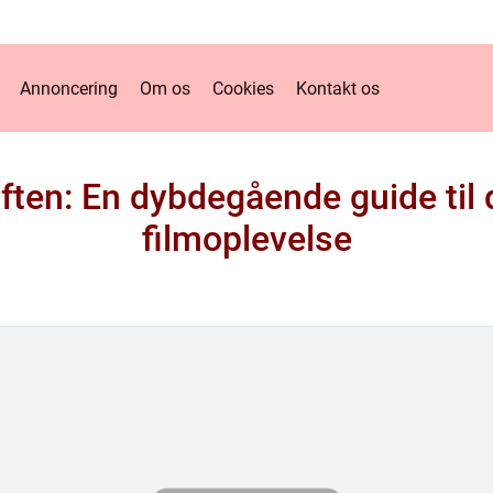
Annoncering
Om os
Cookies
Kontakt os
 aften: En dybdegående guide ti
filmoplevelse