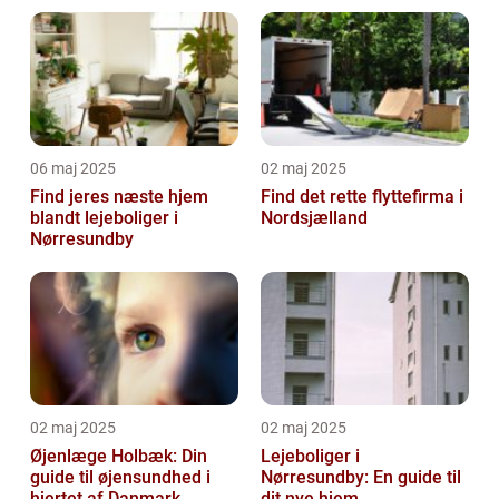
06 maj 2025
02 maj 2025
Find jeres næste hjem
Find det rette flyttefirma i
blandt lejeboliger i
Nordsjælland
Nørresundby
02 maj 2025
02 maj 2025
Øjenlæge Holbæk: Din
Lejeboliger i
guide til øjensundhed i
Nørresundby: En guide til
hjertet af Danmark
dit nye hjem