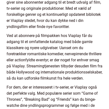
giver sine abonnenter adgang til et bredt udvalg af film,
tv-serier og originale produktioner. Med et væld af
forskellige genrer og et kontinuerligt opdateret bibliotek
er Viaplay stedet, hvor du kan dykke ned i din
yndlingsfilm eller finde nye favoritter.
Ved at abonnere på filmpakken hos Viaplay får du
adgang til et omfattende katalog med både gamle
klassikere og nyere udgivelser. Uanset om du
foretrækker romantiske komedier, nervepirrende thrillere
eller actionfyldte eventyr, er der noget for enhver smag
på Viaplay. Streamingtjenesten tilbyder desuden film fra
både Hollywood og internationale produktionsselskaber,
så du kan udforske filmkunst fra hele verden.
For dem, der er interesseret i tv-serier, er Viaplay også
det perfekte valg. Med populære serier som “Game of
Thrones”, “Breaking Bad” og “Friends” kan du binge-
watche dine yndlingsprogrammer og følge med i de