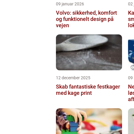
09 januar 2026
02
Volvo: sikkerhed, komfort
Ka
og funktionelt design på
sm
vejen
lo
12 december 2025
09
Skab fantastiske festkager
Ne
med kage print
lø
af