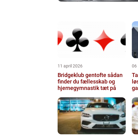
11 april 2026
06 
Bridgeklub gentofte sådan
Tag
finder du fællesskab og
lø
hjernegymnastik tæt på
ga