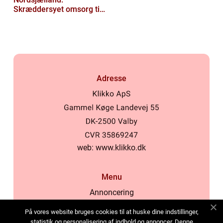
Skræddersyet omsorg til
dit hjem
Adresse
web:
www.klikko.dk
Menu
Annoncering
Om os
På vores website bruges cookies til at huske dine indstillinger,
Cookies
statistik og personalisering af indhold og annoncer. Denne