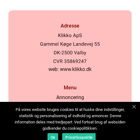
Adresse
web:
www.klikko.dk
Menu
Annoncering
Om os
På vores website bruges cookies til at huske dine indstillinger,
Cookies
statistik og personalisering af indhold og annoncer. Denne
information deles med tredjepart. Ved fortsat brug af websiden
Kontakt os
godkender du cookiepolitikken.
Sitemap
Ok
Privatlivspolitik