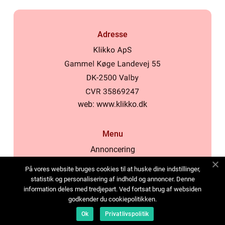
Adresse
web:
www.klikko.dk
Menu
Annoncering
Om os
På vores website bruges cookies til at huske dine indstillinger,
Cookies
statistik og personalisering af indhold og annoncer. Denne
information deles med tredjepart. Ved fortsat brug af websiden
Kontakt os
godkender du cookiepolitikken.
Sitemap
Ok
Privatlivspolitik