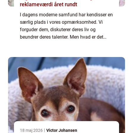
reklameværdi året rundt
I dagens moderne samfund har kendisser en
særlig plads i vores opmærksomhed. Vi
forguder dem, diskuterer deres liv og
beundrer deres talenter. Men hvad er det
egentlig ved kendisser, der gør dem så
fascinerende for os? Og hvordan har
fænomenet udvikl...
18 maj 2026
Victor Johansen