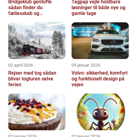
Bridgeklub gentofte
Tagpap vejle holdbare
sådan finder du
løsninger til både nye og
fællesskab og
gamle tage
hjernegymnastik tæt på
02 april 2026
09 januar 2026
Rejser med tog sådan
Volvo: sikkerhed, komfort
bliver togturen selve
og funktionelt design på
ferien
vejen
02 januar 2026
02 januar 2026