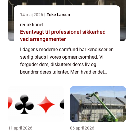
14 maj 2026
Toke Larsen
redaktionel
Eventvagt til professionel sikkerhed
ved arrangementer
I dagens moderne samfund har kendisser en
særlig plads i vores opmærksomhed. Vi
forguder dem, diskuterer deres liv og
beundrer deres talenter. Men hvad er det
egentlig ved kendisser, der gør dem så
fascinerende for os? Og hvordan har
fænomenet udvikl...
11 april 2026
06 april 2026