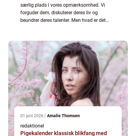
særlig plads i vores opmærksomhed. Vi
forguder dem, diskuterer deres liv og
beundrer deres talenter. Men hvad er det
egentlig ved kendisser, der gør dem så
fascinerende for os? Og hvordan har
fænomenet udvikl...
01 juni 2026
Amalie Thomsen
redaktionel
Pigekalender klassisk blikfang med