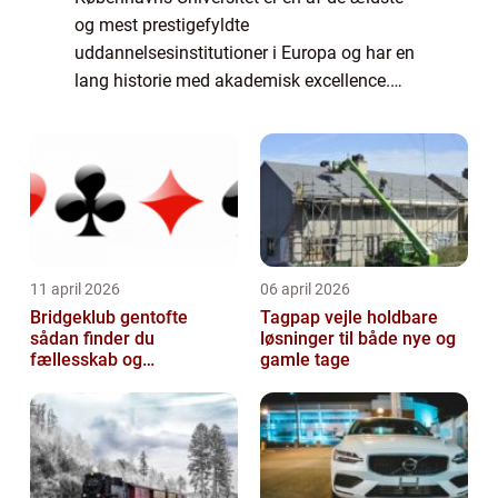
og mest prestigefyldte
uddannelsesinstitutioner i Europa og har en
lang historie med akademisk excellence.
Med en imponerende rækkevidde af
studieprogrammer, forskningsprojekter og
faciliteter tiltrækker univ...
11 april 2026
06 april 2026
Bridgeklub gentofte
Tagpap vejle holdbare
sådan finder du
løsninger til både nye og
fællesskab og
gamle tage
hjernegymnastik tæt på