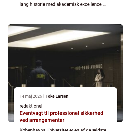
lang historie med akademisk excellence.
Med en imponerende rækkevidde af
studieprogrammer, forskningsprojekter og
faciliteter tiltrækker univ...
14 maj 2026
Toke Larsen
redaktionel
Eventvagt til professionel sikkerhed
ved arrangementer
Københavns Universitet er en af de ældste