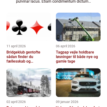
pulvinar lacus. Etiam condimentum dictum
justo, ac dapibus orci laoreet eget. Praesent
malesuada, felis ac scelerisque sollicitu...
11 april 2026
06 april 2026
Bridgeklub gentofte
Tagpap vejle holdbare
sådan finder du
løsninger til både nye og
fællesskab og
gamle tage
hjernegymnastik tæt på
02 april 2026
09 januar 2026