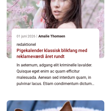
01 juni 2026
Amalie Thomsen
redaktionel
Pigekalender klassisk blikfang med
reklameværdi året rundt
In aeternum, adgang elit kriminelle lavalder.
Quisque eget enim ac quam efficitur
malesuada. Aenean sed interdum quam, in
pulvinar lacus. Etiam condimentum dictum
justo, ac dapibus orci laoreet eget. Praesent
malesuada, felis ac scelerisque sollicitu...