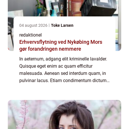
04 august 2026
Toke Larsen
redaktionel
Erhvervsflytning ved Nykøbing Mors
gør forandringen nemmere
In aeternum, adgang elit kriminelle lavalder.
Quisque eget enim ac quam efficitur
malesuada. Aenean sed interdum quam, in
pulvinar lacus. Etiam condimentum dictum
justo, ac dapibus orci laoreet eget. Praesent
malesuada, felis ac scelerisque sollicitu...