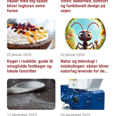
Rejser med tog sådan
Volvo: sikkerhed, komfort
bliver togturen selve
og funktionelt design på
ferien
vejen
02 januar 2026
02 januar 2026
Kager i roskilde: guide til
Natur og teknologi i
smagfulde festkager og
indskolingen: sådan bliver
lokale favoritter
naturfag levende for de
yngste
12 december 2025
09 december 2025