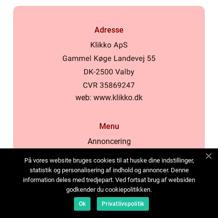
Adresse
web:
www.klikko.dk
Menu
Annoncering
Om os
På vores website bruges cookies til at huske dine indstillinger,
Cookies
statistik og personalisering af indhold og annoncer. Denne
information deles med tredjepart. Ved fortsat brug af websiden
Kontakt os
godkender du cookiepolitikken.
Sitemap
Ok
Privatlivspolitik