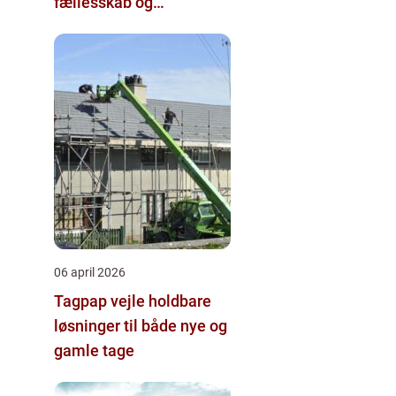
fællesskab og
hjernegymnastik tæt på
06 april 2026
Tagpap vejle holdbare
løsninger til både nye og
gamle tage