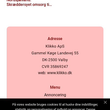
Skræddersyet omsorg til
dit hjem
Adresse
web:
www.klikko.dk
Menu
Annoncering
Om os
På vores website bruges cookies til at huske dine indstillinger,
Cookies
statistik og personalisering af indhold og annoncer. Denne