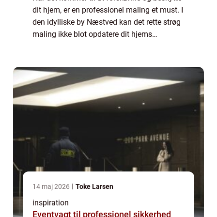
dit hjem, er en professionel maling et must. I
den idylliske by Næstved kan det rette strøg
maling ikke blot opdatere dit hjems
udseende, men også bidrage til dets
vedligeholdelse og værdi. Om du er ny
huse...
14 maj 2026
Toke Larsen
inspiration
Eventvagt til professionel sikkerhed