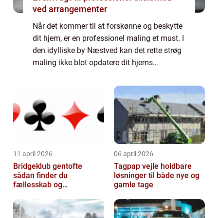
ved arrangementer
Når det kommer til at forskønne og beskytte
dit hjem, er en professionel maling et must. I
den idylliske by Næstved kan det rette strøg
maling ikke blot opdatere dit hjems
udseende, men også bidrage til dets
vedligeholdelse og værdi. Om du er ny
huse...
11 april 2026
06 april 2026
Bridgeklub gentofte
Tagpap vejle holdbare
sådan finder du
løsninger til både nye og
fællesskab og
gamle tage
hjernegymnastik tæt på