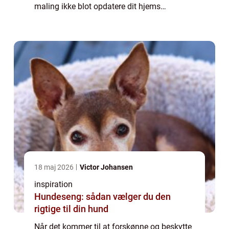
maling ikke blot opdatere dit hjems
udseende, men også bidrage til dets
vedligeholdelse og værdi. Om du er ny
huse...
18 maj 2026
Victor Johansen
inspiration
Hundeseng: sådan vælger du den
rigtige til din hund
Når det kommer til at forskønne og beskytte