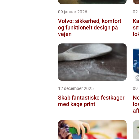
09 januar 2026
02
Volvo: sikkerhed, komfort
Ka
og funktionelt design på
sm
vejen
lo
12 december 2025
09
Skab fantastiske festkager
Ne
med kage print
lø
af