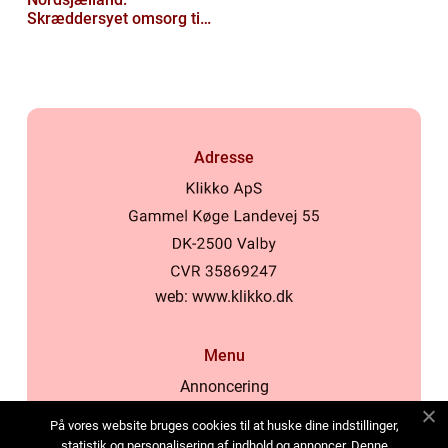
Skræddersyet omsorg til
dit hjem
Adresse
web:
www.klikko.dk
Menu
Annoncering
Om os
På vores website bruges cookies til at huske dine indstillinger,
Cookies
statistik og personalisering af indhold og annoncer. Denne