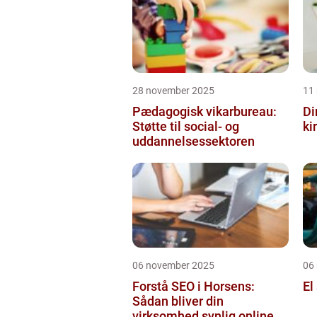
28 november 2025
11
Pædagogisk vikarbureau:
Di
Støtte til social- og
ki
uddannelsessektoren
06 november 2025
06
Forstå SEO i Horsens:
El
Sådan bliver din
virksomhed synlig online