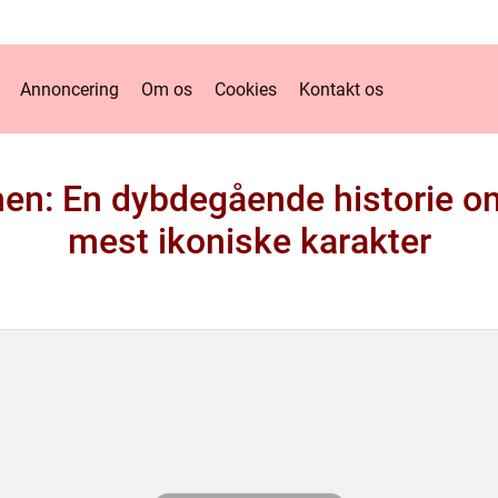
Annoncering
Om os
Cookies
Kontakt os
men: En dybdegående historie om
mest ikoniske karakter