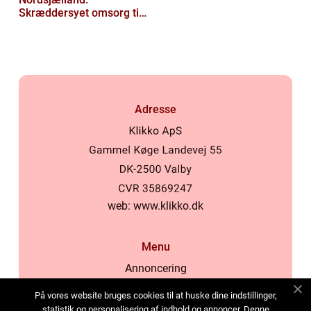
Skræddersyet omsorg til
dit hjem
Adresse
web:
www.klikko.dk
Menu
Annoncering
Om os
På vores website bruges cookies til at huske dine indstillinger,
Cookies
statistik og personalisering af indhold og annoncer. Denne